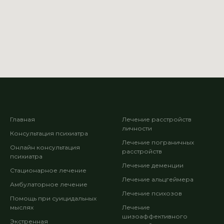
Главная
Лечение расстройств
личности
Консультация психиатра
Лечение пограничных
Онлайн консультация
расстройств
психиатра
Лечение деменции
Стационарное лечение
Лечение альцгеймера
Амбулаторное лечение
Лечение психозов
Помощь при суицидальных
мыслях
Лечение
шизоаффективного
Экстренная