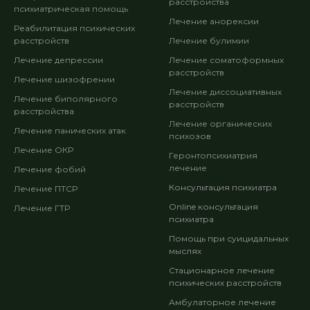
расстройства
психиатрическая помощь
Лечение анорексии
Реабилитация психических
расстройств
Лечение булимии
Лечение депрессии
Лечение соматоформных
расстройств
Лечение шизофрении
Лечение диссоциативных
Лечение биполярного
расстройств
расстройства
Лечение органических
Лечение панических атак
психозов
Лечение ОКР
Геронтопсихиатрия
лечение
Лечение фобий
Консультация психиатра
Лечение ПТСР
Online консультация
Лечение ГТР
психиатра
Помощь при суицидальных
мыслях
Стационарное лечение
психических расстройств
Амбулаторное лечение