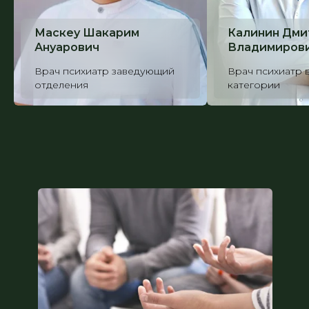
Маскеу Шакарим
Калинин Дми
Ануарович
Владимиров
Врач психиатр заведующий
Врач психиатр
отделения
категории