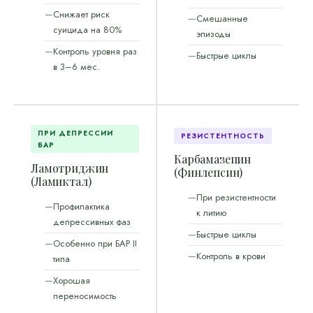
Снижает риск
Смешанные
суицида на 80%
эпизоды
Контроль уровня раз
Быстрые циклы
в 3–6 мес.
ПРИ ДЕПРЕССИИ
РЕЗИСТЕНТНОСТЬ
БАР
Карбамазепин
Ламотриджин
(Финлепсин)
(Ламиктал)
При резистентности
Профилактика
к литию
депрессивных фаз
Быстрые циклы
Особенно при БАР II
Контроль в крови
типа
Хорошая
переносимость