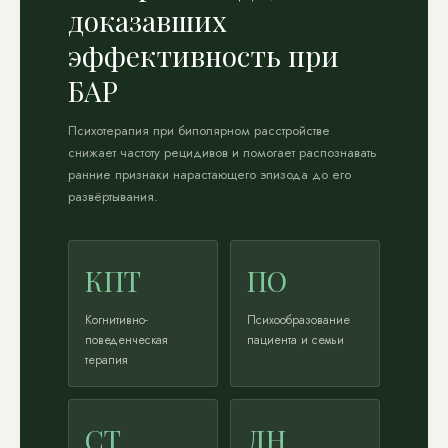
доказавших
эффективность при
БАР
Психотерапия при биполярном расстройстве
снижает частоту рецидивов и помогает распознавать
ранние признаки нарастающего эпизода до его
развёртывания.
КПТ
ПО
Когнитивно-
Психообразование
поведенческая
пациента и семьи
терапия
СТ
ДН