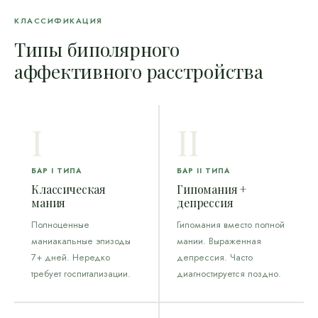
КЛАССИФИКАЦИЯ
Типы биполярного
аффективного расстройства
I
II
БАР I ТИПА
БАР II ТИПА
Классическая
Гипомания +
мания
депрессия
Полноценные
Гипомания вместо полной
маниакальные эпизоды
мании. Выраженная
7+ дней. Нередко
депрессия. Часто
требует госпитализации.
диагностируется поздно.