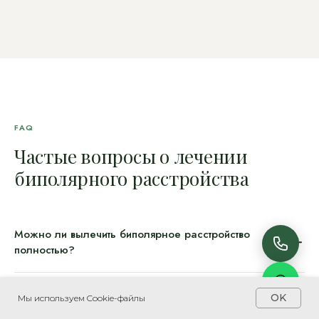
FAQ
Частые вопросы о лечении
биполярного расстройства
Можно ли вылечить биполярное расстройство
полностью?
БАР — хроническое заболевание. Полное излечение
Оставить заявку
Нужно ли пить стабилизаторы настроения
OK
невозможно, однако при регулярном приёме нормотимиков 80%
Мы используем Cookie-файлы
пожизненно?
пациентов живут без маниакальных и депрессивных эпизодов