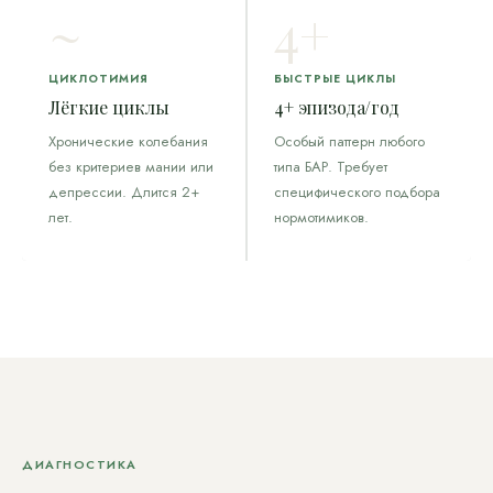
~
4+
ЦИКЛОТИМИЯ
БЫСТРЫЕ ЦИКЛЫ
Лёгкие циклы
4+ эпизода/год
Хронические колебания
Особый паттерн любого
без критериев мании или
типа БАР. Требует
депрессии. Длится 2+
специфического подбора
лет.
нормотимиков.
ДИАГНОСТИКА