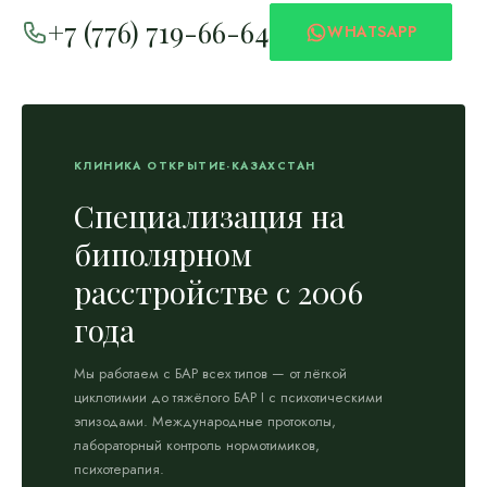
+7 (776) 719-66-64
WHATSAPP
КЛИНИКА ОТКРЫТИЕ-КАЗАХСТАН
Специализация на
биполярном
расстройстве с 2006
года
Мы работаем с БАР всех типов — от лёгкой
циклотимии до тяжёлого БАР I с психотическими
эпизодами. Международные протоколы,
лабораторный контроль нормотимиков,
психотерапия.