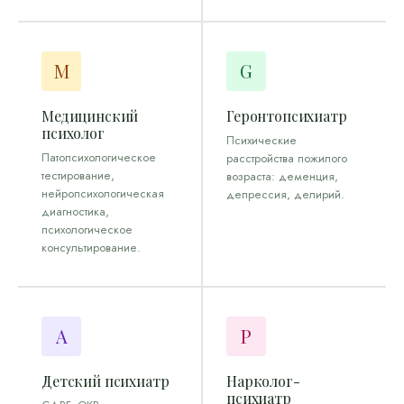
M
G
Медицинский
Геронтопсихиатр
психолог
Психические
Патопсихологическое
расстройства пожилого
тестирование,
возраста: деменция,
нейропсихологическая
депрессия, делирий.
диагностика,
психологическое
консультирование.
A
P
Детский психиатр
Нарколог-
психиатр