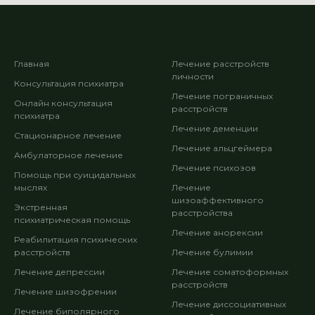
Главная
Лечение расстройств
личности
Консультация психиатра
Лечение пограничных
Онлайн консультация
расстройств
психиатра
Лечение деменции
Стационарное лечение
Лечение альцгеймера
Амбулаторное лечение
Лечение психозов
Помощь при суицидальных
мыслях
Лечение
шизоаффективного
Экстренная
расстройства
психиатрическая помощь
Лечение анорексии
Реабилитация психических
расстройств
Лечение булимии
Лечение депрессии
Лечение соматоформных
расстройств
Лечение шизофрении
Лечение диссоциативных
Лечение биполярного