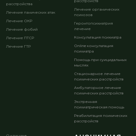
расстройств
расстройства
Лечение органических
Лечение панических атак
психозов
Лечение ОКР
Геронтопсихиатрия
лечение
Лечение фобий
Консультация психиатра
Лечение ПТСР
Online консультация
Лечение ГТР
психиатра
Помощь при суицидальных
мыслях
Стационарное лечение
психических расстройств
Амбулаторное лечение
психических расстройств
Экстренная
психиатрическая помощь
Реабилитация психических
расстройств
О клинике